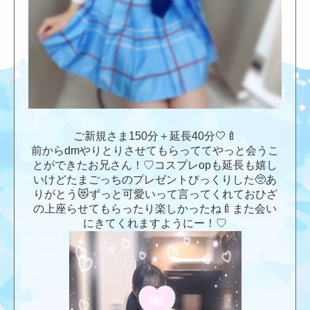
ご新規さま150分＋延長40分🤍🍼
前からdmやりとりさせてもらっててやっと会うこ
とができたお兄さん！♡コスプレopも延長も嬉し
いけどたまごっちのプレゼントびっくりした🥺あ
りがとう😻ずっと可愛いって言ってくれておひざ
の上座らせてもらったり楽しかったね🍼また会い
にきてくれますようにー！♡