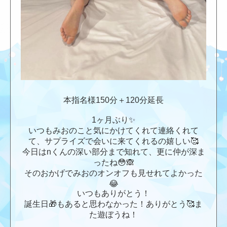
本指名様150分＋120分延長
1ヶ月ぶり✨
いつもみおのこと気にかけてくれて連絡くれて
て、サプライズで会いに来てくれるの嬉しい🥰
今日はnくんの深い部分まで知れて、更に仲が深ま
ったね😳🙈
そのおかげでみおのオンオフも見せれてよかった
😂
いつもありがとう！
誕生日🎁もあると思わなかった！ありがとう🥰ま
た遊ぼうね！