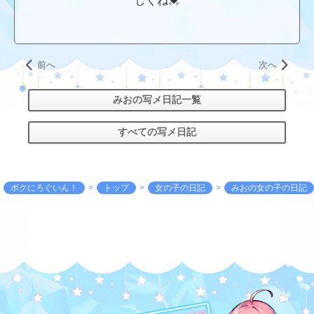
しくね💓
前へ
次へ
みおの写メ日記一覧
すべての写メ日記
ボクにろぐいん！
トップ
女の子の日記
みおの女の子の日記