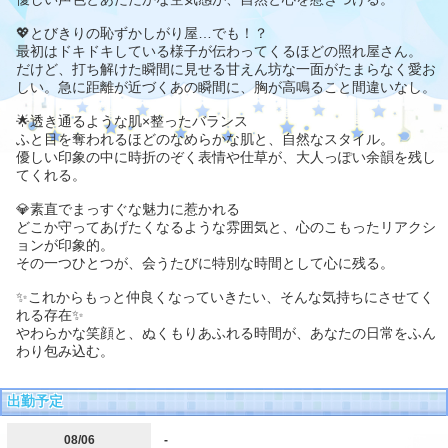
💖とびきりの恥ずかしがり屋…でも！？
最初はドキドキしている様子が伝わってくるほどの照れ屋さん。
だけど、打ち解けた瞬間に見せる甘えん坊な一面がたまらなく愛お
しい。急に距離が近づくあの瞬間に、胸が高鳴ること間違いなし。
🌟透き通るような肌×整ったバランス
ふと目を奪われるほどのなめらかな肌と、自然なスタイル。
優しい印象の中に時折のぞく表情や仕草が、大人っぽい余韻を残し
てくれる。
💎素直でまっすぐな魅力に惹かれる
どこか守ってあげたくなるような雰囲気と、心のこもったリアクシ
ョンが印象的。
その一つひとつが、会うたびに特別な時間として心に残る。
✨これからもっと仲良くなっていきたい、そんな気持ちにさせてく
れる存在✨
やわらかな笑顔と、ぬくもりあふれる時間が、あなたの日常をふん
わり包み込む。
出勤予定
08/06
-