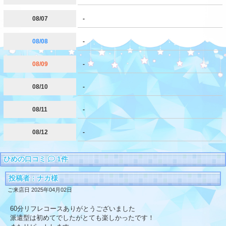
08/07
-
08/08
-
08/09
-
08/10
-
08/11
-
08/12
-
ひめの口コミ
1件
投稿者：ナカ様
ご来店日 2025年04月02日
60分リフレコースありがとうございました
派遣型は初めてでしたがとても楽しかったです！