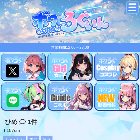
営業時間12:00～23:00
ひめ
1件
T.157cm
おっとり系
黒髪
妹系