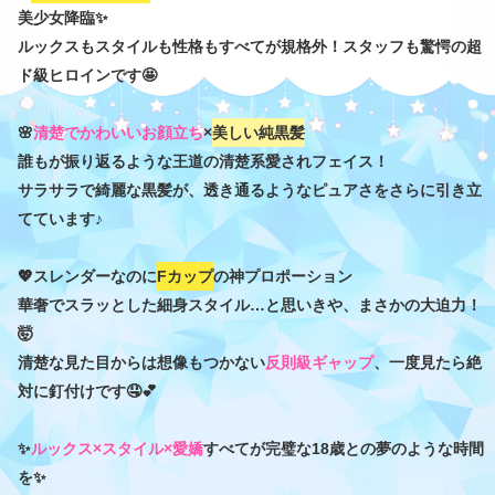
美少女降臨✨
ルックスもスタイルも性格もすべてが規格外！スタッフも驚愕の超
ド級ヒロインです🤩
🌸
清楚でかわいいお顔立ち
×
美しい純黒髪
誰もが振り返るような王道の清楚系愛されフェイス！
サラサラで綺麗な黒髪が、透き通るようなピュアさをさらに引き立
てています♪
💖スレンダーなのに
Fカップ
の神プロポーション
華奢でスラッとした細身スタイル…と思いきや、まさかの大迫力！
🤯
清楚な見た目からは想像もつかない
反則級ギャップ
、一度見たら絶
対に釘付けです🤤💕
✨
ルックス×スタイル×愛嬌
すべてが完璧な18歳との夢のような時間
を✨