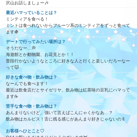
沢山お話しましょー🎶
最近ハマっていることは？
ミンティアを食べる！
ミントは食べれないからフルーツ系のミンティアをずっと食べて
ます🍇
デートで行ってみたい場所は？
そうだなー…💭
海遊館とか動物園、お花見とか！！
普段行かないようなところに好きな人と行くと楽しいだろーなー
って😽
好きな食べ物・飲み物は？
なーんでも食べます！
最近は飲食店だとサイゼリヤ、飲み物は紅茶味の豆乳にハマって
ます☕️
苦手な食べ物・飲み物は？
あんまりないけど、強いて言えばこんにゃくかなあ…？
飲み物はカルピス！舌に残る感じがあんまり好きじゃないの🍼
お客様へひとこと♡