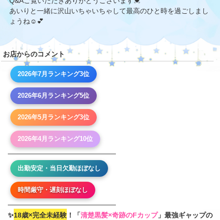
Q&Aご覧いただきありがとうございます💓
あいりと一緒に沢山いちゃいちゃして最高のひと時を過ごしまし
ょうね☺️💕
お店からのコメント
2026年7月ランキング3位
2026年6月ランキング5位
2026年5月ランキング3位
2026年4月ランキング10位
──────────────────────
出勤安定・当日欠勤ほぼなし
時間厳守・遅刻ほぼなし
──────────────────────
✨
18歳×完全未経験
！「
清楚黒髪×奇跡のFカップ
」最強ギャップの