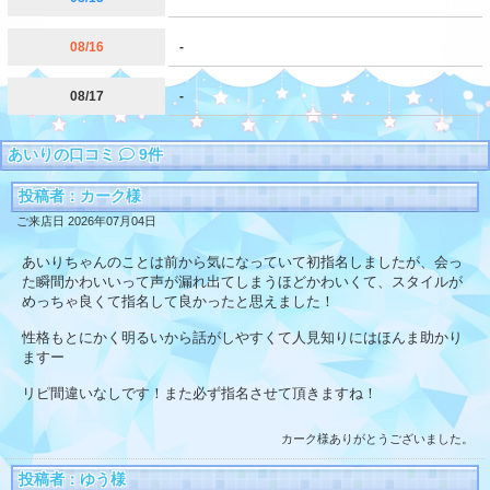
08/16
-
08/17
-
あいりの口コミ
9件
投稿者：カーク様
ご来店日 2026年07月04日
あいりちゃんのことは前から気になっていて初指名しましたが、会っ
た瞬間かわいいって声が漏れ出てしまうほどかわいくて、スタイルが
めっちゃ良くて指名して良かったと思えました！
性格もとにかく明るいから話がしやすくて人見知りにはほんま助かり
ますー
リピ間違いなしです！また必ず指名させて頂きますね！
カーク様ありがとうございました。
投稿者：ゆう様