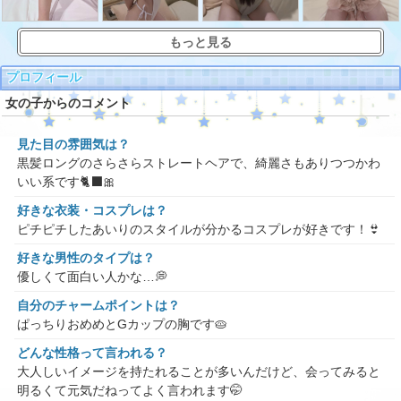
もっと見る
プロフィール
女の子からのコメント
見た目の雰囲気は？
黒髪ロングのさらさらストレートヘアで、綺麗さもありつつかわ
いい系です🐈‍⬛🎀
好きな衣装・コスプレは？
ピチピチしたあいりのスタイルが分かるコスプレが好きです！👙
好きな男性のタイプは？
優しくて面白い人かな…💭
自分のチャームポイントは？
ぱっちりおめめとGカップの胸です🥧
どんな性格って言われる？
大人しいイメージを持たれることが多いんだけど、会ってみると
明るくて元気だねってよく言われます🤭