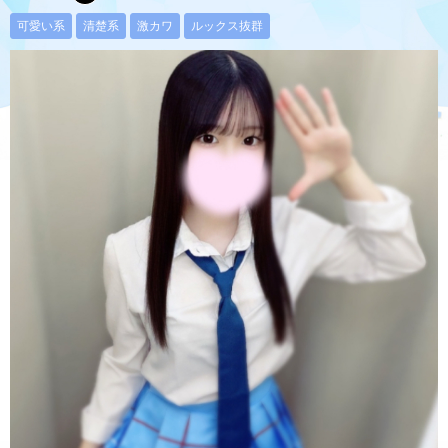
可愛い系
清楚系
激カワ
ルックス抜群