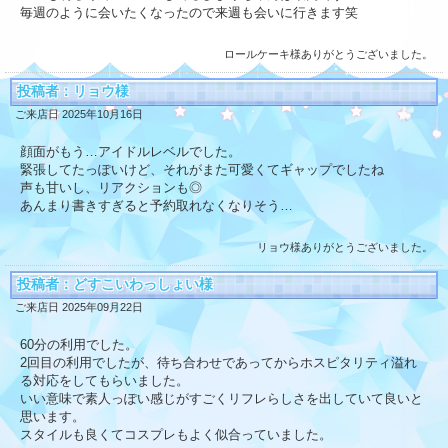
毎週のように会いたくなったので来週も会いに行きます笑
ロールケーキ様ありがとうございました。
投稿者：リョウ様
ご来店日 2025年10月16日
顔面がもう…アイドルレベルでした。
緊張してたっぽいけど、それがまた可愛くてギャップでしたね
声も甘いし、リアクションも◎
あんまり書きすぎると予約取れなくなりそう…
リョウ様ありがとうございました。
投稿者：どすこいわっしょい様
ご来店日 2025年09月22日
60分の利用でした。
2回目の利用でしたが、待ち合わせであってからホスピタリティ溢れ
る対応をしてもらいました。
いい意味で素人っぽい感じがすごくリフレらしさを出していて良いと
思います。
スタイルも良くてコスプレもよく似合っていました。