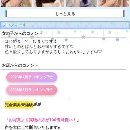
もっと見る
プロフィール
女の子からのコメント
はじめまして！ひまりです🍼
甘いものとぱんとお寿司がすきです💘
色々緊張しておりますがよろしくおねがいします🥲🤍
お店からのコメント
2026年4月ランキング7位
2026年3月ランキング9位
──────────────────────
完全業界未経験
🌈🌈
「
お写真より実物の方が100倍可愛い！
」
声を大にして断言いたします✊️