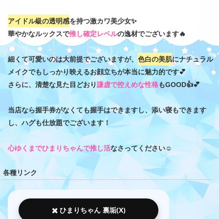
アイドル級の透明感
を持つ激カワ美少女✨
華やかなルックスで
推し確定レベル
の逸材でございます🔥
細くて可愛いのは大前提でございますが、
色白の美肌
にナチュラル
メイクでもしっかり映えるお顔立ちが本当に魅力的です💕
さらに、清楚な見た目どおり
謙虚で控えめな性格
もGOOD👍️💕
当店なら握手券がなくても握手はできますし、添い寝もできます
し、ハグも仕放題でございます！
心ゆくまでひまりちゃんで推し活
なさってください☺
各種リンク
✖️ ひまりちゃん 裏垢(X)