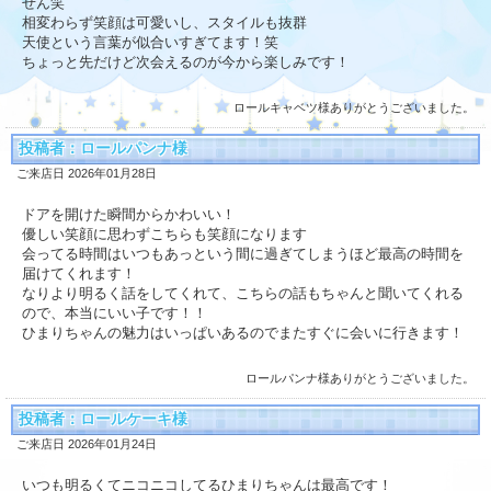
せん笑
相変わらず笑顔は可愛いし、スタイルも抜群
天使という言葉が似合いすぎてます！笑
ちょっと先だけど次会えるのが今から楽しみです！
ロールキャベツ様ありがとうございました。
投稿者：ロールパンナ様
ご来店日 2026年01月28日
ドアを開けた瞬間からかわいい！
優しい笑顔に思わずこちらも笑顔になります
会ってる時間はいつもあっという間に過ぎてしまうほど最高の時間を
届けてくれます！
なりより明るく話をしてくれて、こちらの話もちゃんと聞いてくれる
ので、本当にいい子です！！
ひまりちゃんの魅力はいっぱいあるのでまたすぐに会いに行きます！
ロールパンナ様ありがとうございました。
投稿者：ロールケーキ様
ご来店日 2026年01月24日
いつも明るくてニコニコしてるひまりちゃんは最高です！